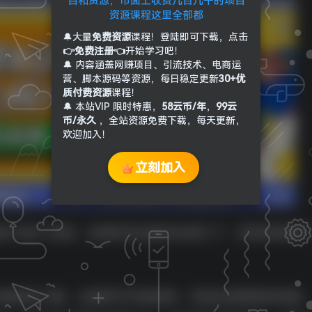
目和资源，市面上收费几百几千的项目
资源课程这里全部都
🔔大量
免费资源
课程！登陆即可下载，点击
👉免费注册👈
开始学习吧！
🔔 内容涵盖网赚项目、引流技术、电商运
营、脚本源码等资源，每日稳定更新
30+优
质付费资源
课程！
🔔 本站VIP 限时特惠，
58云币/年
，
99云
币/永久
，全站资源免费下载，每天更新，
欢迎加入！
立刻加入
0.0投入项目，这些软件也是存在很久了，而且有很多
般都是0门槛，注册即可开始创钱，而且拉新都是有奖励