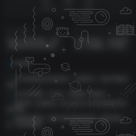
点赞
36
分享
收藏
上一篇
下一篇
图书达人陪跑训练营，手把
AI学习社群2.0，从菜鸟到学
手教你如何从0到1玩转图书
霸，夯实基础，从干货到硬
起号，门槛低易上手有效果
货，重在应用
相关推荐
小红书私域新玩法日收益9张+，市场需求大，0成本可复制可
矩阵
小红书打创业粉，日引50+，简单粗暴，狠狠执行
付费文章：这18条金句，是让你在这片土地 实现财富自由的
通天智慧
阿里实战演练课：把握1688总流量登陆密码，提高经营能
力，完成店面提高