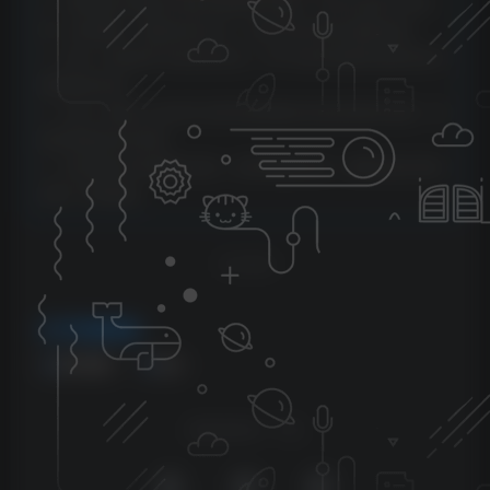
3、本网站的文章部分内容可能来源于网络，仅供大家学习与参
考，如有侵权，请联系站长QQ：2820725552进行删除处理。
4、本站一切资源不代表本站立场，并不代表本站赞同其观点和对
其真实性负责。
5、本站一律禁止以任何方式发布或转载任何违法的相关信息，访
客发现请向站长举报
6、本站资源大多存储在云盘，如发现链接失效，请联系我们我们
会第一时间更新。
THE END
VIP免费资源
会员免费
QQ
喜欢就支持一下吧