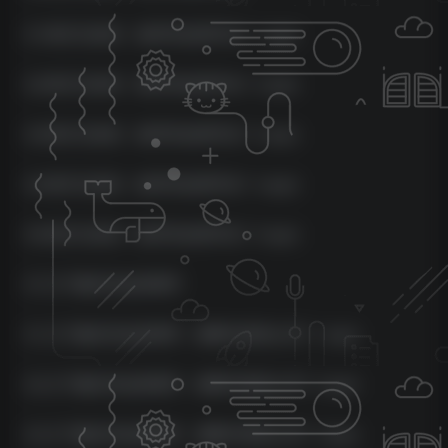
01.吸引力法则：如何写出好开头？1.mp4
02.吸引力法则：如何写出好开头？2.mp4
03.吸引力法则：如何写出好开头？3.mp4
04.吸引力法则：如何写出好开头？4.mp4
05.吸引力法则：如何写出好开头？5.mp4
07.三个要点写出好情节
01.三个要点写出好情节：故事中段怎么写？1.mp4
02.三个要点写出好情节：故事中段怎么写？2.mp4
03.三个要点写出好情节：故事中段怎么写？3.mp4