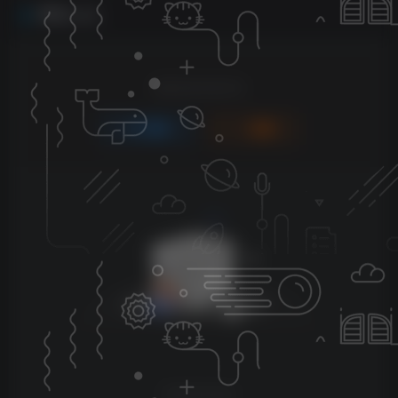
评论
抢沙发
请登录后发表评论
登录
注册
暂无评论内容