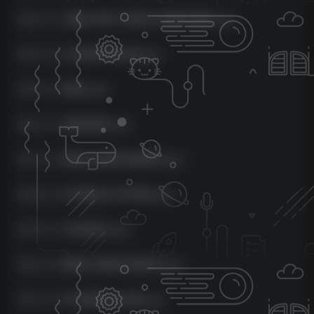
023-5.1.1电脑Pr制作三联屏之找素材逻辑.mp4
024-5.1.2三联屏序列设置.mp4
025-5.1.3粗剪.mp4
026-5.1.4音量调整.mp4
027-5.1.5精剪之画面位置调整.mp4
028-5.1.6中间值去水印字幕.mp4
029-5.1.7去背景音.mp4
030-5.1.8精剪之画面添加素材.mp4
031-5.1.9PR视频导出设置.mp4