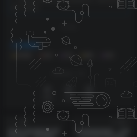
6、本站资源大多存储在云盘，如发现链接失效，请联系我们我们
会第一时间更新。
THE END
VIP免费资源
会员免费
抖音
手机
剪辑
带货
喜欢就支持一下吧
点赞
9
分享
收藏
上一篇
下一篇
拼多多从选品到截流到付费
企业微信裂变操盘手，从0裂