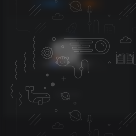
登录
注册
暂无评论内容