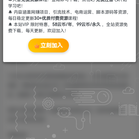
学习吧！
🔔 内容涵盖网赚项目、引流技术、电商运营、脚本源码等资源，
每日稳定更新
30+优质付费资源
课程！
🔔 本站VIP 限时特惠，
58云币/年
，
99云币/永久
，全站资源免
费下载，每天更新，欢迎加入！
立刻加入
项目介绍：
今天给大家带来的事短剧最新高端玩法，因为短剧属于红利
期间，期间收益也是从单一的充值到现在多种多样的收益渠
道，是值得一做的互联网风口项目
我给大家详细讲解：短剧具体应该怎么玩，如何快速吸粉，
成为行业的佼佼者
课程内容：