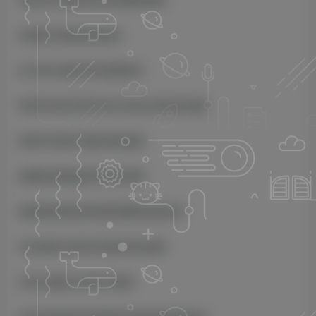
抖音快手变脸特效项目赚钱揭秘
对变脸头像抠图和换头
后半部分变脸特效视频制作
利用手机软件制作选中滚动头像特效视频
利用手机制作变脸效果视频
拍摄和剪辑变脸特效原视频
拍摄剪辑变脸原视频和截取变脸图片
手机端导出和发布变脸特效视频
手机对变脸头像进行抠图