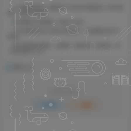
AI+自媒体掘金课：赛道选择+工具应用+爆款系统，新手快速
起步，副业月入8000+
暴力拆解AI写头条爆文，轻松日入500+
小红书变现系列小红书素人账号变现，7大变现模式总有1个
适合你
图文带货实战系统课，工具使用、素材采集、防同质化，单
人日更20条月入3w+
评论
抢沙发
请登录后发表评论
登录
注册