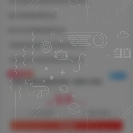
手机给变脸特效视频添加音效和背景音乐
通过互联网获取变脸头像
通过手机互联网获取变脸头像
下载和安装电脑端变脸特效制作相关软件
下载和安装手机变脸特效制作相关软件
付费资源
已售 28
抖音快手变脸特效视频制作教程（电脑端+手机端）
此内容为付费资源，请付费后查看
3.9
9.9
云币
云币
免费
免费
体验会员
超级会员
立即购买