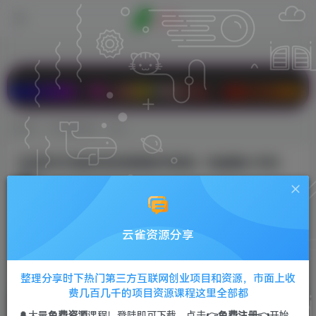
意拼，双人成团PK有大礼，2核2G云服务器低至 6
首页
VIP免费资源
正文
抖音快手变脸特效视频制作教程（电脑端+手机
端）
Sunliag
关注
私信
1年前发布
云雀资源分享
0
65
9
抖音快手变脸特效视频制作教程（电脑端+手机端）
整理分享时下热门第三方互联网创业项目和资源，市面上收
费几百几千的项目资源课程这里全部都
🔔大量
免费资源
课程！登陆即可下载，点击
👉免费注册👈
开始