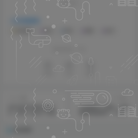
THE END
VIP免费资源
会员免费
抖音
手机
剪辑
快手
喜欢就支持一下吧
点赞
9
分享
收藏
上一篇
下一篇
抖音”毒文案“爆炸流量玩
抖音最新无人直播，ai美女
法，实现一边引流一边赚
换装保姆级教学，小白也可
钱，5分钟一条原创作品【揭
轻松上手日入1500+【揭
秘】
秘】
相关推荐