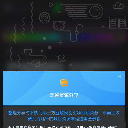
折扣商品任意拼，双人成团PK有大礼，2核2G云服
首页
免费资源
正文
利用AI制作情感视频账号，小白三分钟就可以上
手，不用露脸直播写文案，月入9000+
Sunliag
关注
私信
2年前发布
云雀资源分享
0
207
45
利用AI制作情感视频账号，小白三分钟就可以上手，不用露
整理分享时下热门第三方互联网创业项目和资源，市面上收
脸直播写文案，月入9000+
费几百几千的项目资源课程这里全部都
🔔大量
免费资源
课程！登陆即可下载，点击
👉免费注册👈
开始