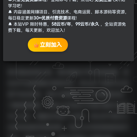
学习吧！
🔔 内容涵盖网赚项目、引流技术、电商运营、脚本源码等资源，
每日稳定更新
30+优质付费资源
课程！
🔔 本站VIP 限时特惠，
58云币/年
，
99云币/永久
，全站资源免
费下载，每天更新，欢迎加入！
立刻加入
我们搬运的是文案，因为像我们平时发朋友圈，发
社交平台都需要文案来衬托，所以这个项目可以说
是不会过时的，每天只需要花个十分钟就能完成，
门槛低难度低，而且公众号自从又纯私域改为半私
半公之后，流量也开始大了起来，所以对于新手小
白来说也是非常友好的，而且公众号的微信的官方