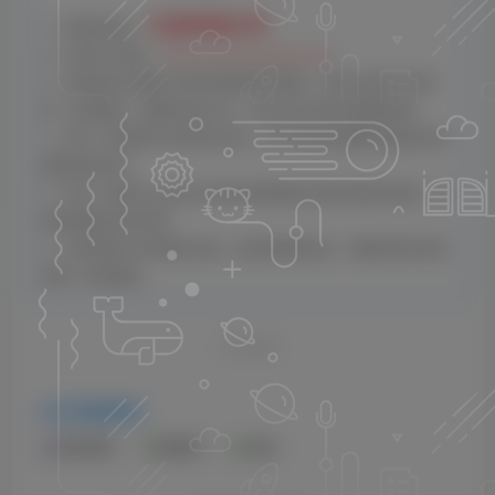
云雀资源分享
1、本网站名称：
2、本站永久网址：
https://www.yunquee.com
3、本网站的文章部分内容可能来源于网络，仅供大家学习与参
考，如有侵权，请联系站长QQ：2820725552进行删除处理。
4、本站一切资源不代表本站立场，并不代表本站赞同其观点和对
其真实性负责。
5、本站一律禁止以任何方式发布或转载任何违法的相关信息，访
客发现请向站长举报
6、本站资源大多存储在云盘，如发现链接失效，请联系我们我们
会第一时间更新。
THE END
VIP免费资源
会员免费
短视频
引流