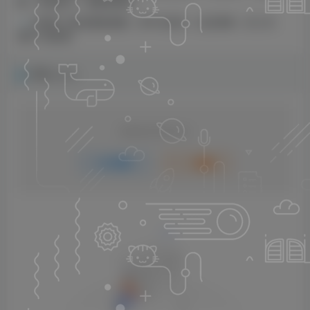
略、带货技巧、流量运营等
AI制作儿歌动画短视频，多平台发布，玩法简单，好上手，
制作+变现课
评论
抢沙发
请登录后发表评论
登录
注册