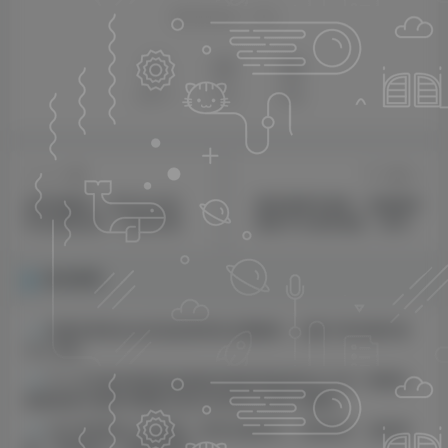
喜欢就支持一下吧
点赞
11
分享
收藏
上一篇
下一篇
蛋仔新模式，多平台分发，
微信视频号连怼，短视频反
秒过原创设计，使用方便，
复发不出违反规定，新号单
数分钟一条著作，狂撸分为
日转现500
盈利
相关推荐
百度百家美女丝袜运送游戏玩法撸盈利，没脑子实际操作新
手上手快
个人工作室内部结构全新贴吧签到顶帖发帖子三合一智能化
截留独家代理封号精准引流方法日发十W条【揭密】
小红书带货达人实战营：账号注册定位、内容创作、选品策