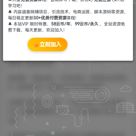
学习吧！
🔔 内容涵盖网赚项目、引流技术、电商运营、脚本源码等资源，
每日稳定更新
30+优质付费资源
课程！
🔔 本站VIP 限时特惠，
58云币/年
，
99云币/永久
，全站资源免
费下载，每天更新，欢迎加入！
这样的项目，就是通过AI形成漫画小说短视频，多平台分
立刻加入
发，引导客户去服务平台收看小说集。盈利方式有各个平台
播放视频盈利，小说集提成及其招徒等途径，转现灵便，多
种渠道，收益相当可观。
这类视频，门槛比较低，十分适合新手，实际操作也非常简
单，新手快速上手，娴熟后可以进行批量来操作。
小说推文主要包括2种方法：一个是引导客户下载小说服务
平台，直接搜索推荐的小说；另一个是引导客户在账户充值
交易。