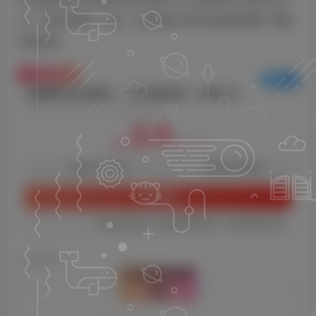
该项目的核心内容是引流方法用户从公域服务平台到小说平
台，去进行观看、交易，进而能够让我们获得营销推广拥堵
及其盈利。
付费资源
已售 14
AI漫画作品小说推文，100%原创设计，快速上手，日入2000
此内容为付费资源，请付费后查看
3.9
9.9
云币
云币
免费
免费
体验会员
超级会员
立即购买
您当前未登录！建议登陆后购买，可保存购买订单
©
版权声明
文章版权声
明