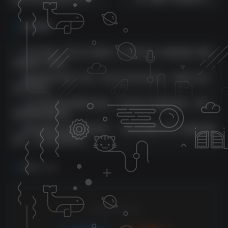
全篇5000百字，并没有空话
（15堂课）
相关推荐
小红书评论一条0.5元 单账号一天可得25元 可矩阵操作 简单
无脑靠谱【揭秘】
蝴蝶号新手带货十步法，建立自己的玩法体系，跟随平台变
化不断更迭
小红书的变实际操营升级版：从内容生产到赢利转现，带你
玩转数据流量变现
腾讯视频热门暴力掘金项目，一周轻松赚取2000+的最新领跑
玩法，专业保姆级教程
评论
抢沙发
请登录后发表评论