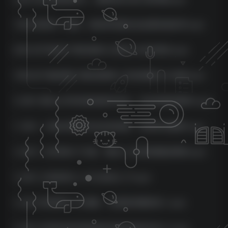
7 第七讲用对一张图，高效率构建企业运营系统软件.mp4
8 第八讲“降成本”降的是啥?公司的3大成本费点,mp4
9 第九讲“提质增效”提的是哪些-拉涨质量的5大层面,mp4
10 第十讲怎么开好发展战略共创会，为业务提质增效?.mp4
11 第十一讲如何靠多元化业务战略，完成突出重围?.mp4
12 第十二讲对焦4个方面，推动人力资源端提质增效.mp4
13 第十三讲怎样让人才主动找上门?,mp4
14 第十四讲制作人才画像，迅速招来懂你的人.mp4