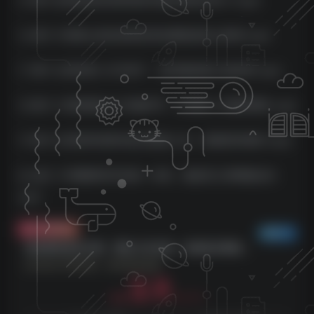
15 第十五讲创业时怎样招来并肩作战的合伙人?.mp4
16 第十六讲核心岗位的胜任特征模型是怎么样的?.mp4
17 第十七讲优秀人才引来了，如何提高用工高效率?.mp4
18 第十八讲把握住3个关键环节，为培育人才提质增效 .mp4
19 第十九讲怎样培养多层次管理人员，构建领导梯队?.mp4
20_第二十讲懂得科学合理一分钱，激励员工拼搏驱动力
.mp4
付费资源
已售 22
老总降低成本20讲，管住三本五效，完成低本高效率（20堂课）
此内容为付费资源，请付费后查看
3.9
9.9
云币
云币