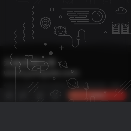
云雀资源分享・
www.yunquee.com
本站致力于分享优质实用的互联网资源，内容包括有网站搭建、建站源
18
码、美化教程、SEO优化、免费工具、传奇脚本、素材资源、传奇架设、
立即购买
技术教程等，应有尽有！
本次数据库查询：38次 页面加载耗时0.790 秒
友情链接：
Monetizer
自助友链申请+