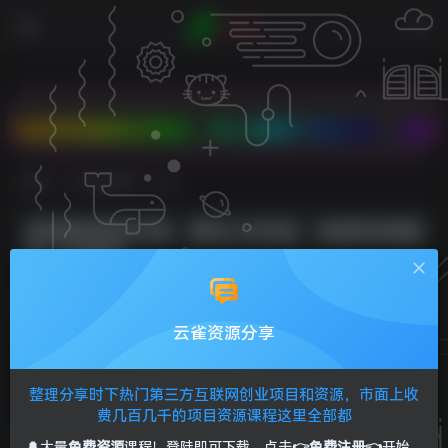
折扣商品任意拼，双人成团PK有大礼，2核2G云服务
首页
VIP免费资源
正文
老总降低成本20讲，管住三本五效，完成低本高效
率（20堂课）
Sunliag
关注
私信
1年前发布
云雀资源分享
0
220
18
整理分享时下热门第三方互联网创业项目和资源，市面上收
费几百几千的项目资源课程这里全部都
🔔大量
免费资源
课程！登陆即可下载，点击
👉免费注册👈
开始