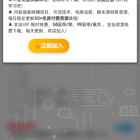
学习吧！
🔔 内容涵盖网赚项目、引流技术、电商运营、脚本源码等资源，
每日稳定更新
30+优质付费资源
课程！
🔔 本站VIP 限时特惠，
58云币/年
，
99云币/永久
，全站资源免
费下载，每天更新，欢迎加入！
立刻加入
课程目录：
2-.mp4
4-.mp4
6-_1.mp4
8-_1.mp4
10-1、达人剧情打法（长期）_1.mp4
11-2、达人带货广告（短期）_1.mp4
14-.mp4
付费资源
已售 12
视频号达人带货教程：达人剧情打法（长期）+达人带货广告（短期）