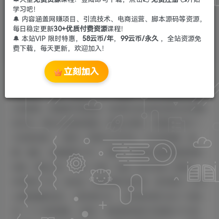
学习吧！
🔔 内容涵盖网赚项目、引流技术、电商运营、脚本源码等资源，
每日稳定更新
30+优质付费资源
课程！
🔔 本站VIP 限时特惠，
58云币/年
，
99云币/永久
，全站资源免
费下载，每天更新，欢迎加入！
立刻加入
今天要说的引流方法，很简单，就是输出，超级超级超级简
单的内容，例如一段文字，或一张图片，吸引你想要的流量
主动咨询，回复都不用回复，他/她们会主动去你的主页找联
系方式，然后主动加你微信，就这么简单。还是那个说了一
万次的东西——需求！不管什么鸟平台、什么短视频、直
播，最后，还是那两个字——需求！发目标流量群体需求的
信息，等鱼上钩，不花一分钱，去超一段文字或一张图片，
多申请几个号，发出去，等他/她们加过来，有手就行。为什
么我标题是0投入，每天搞100+，而非每天搞1000+？因为
你一个人在家里做，0成本，考虑到你每天只有两三个小时