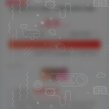
付费资源
2024新版抖音小店入驻流程：供应链选品发货和上架选品广场精选联盟（74节）
此内容为付费资源，请付费后查看
3.9
9.9
云币
云币
免费
免费
体验会员
超级会员
立即购买
您当前未登录！建议登陆后购买，可保存购买订单
©
版权声明
文章版权声
明
云雀资源分享
1、本网站名称：
2、本站永久网址：
https://www.yunquee.com
3、本网站的文章部分内容可能来源于网络，仅供大家学习与参