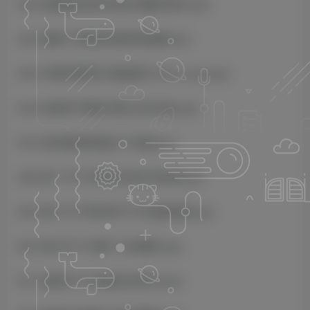
[43]-首图提点击率3妙招 流量在招手,mp4
[44]-搜索广告帮助快速争到流量,mp4
[45]-详情页提转化 装修组件上手so easy,mp4
[46]-有差评不用愁 危机公关5步走.mp4
[47]-抓住服务体验的3个关键,mp4
[48]-第一节:千川投放认知以及应用,mp4
[49]-第二节:不同阶段下千川投放思路,mp4
[50]-第三节:千川推广方式解析,mp4
[51]-第四节:千川投放出价技巧.mp4