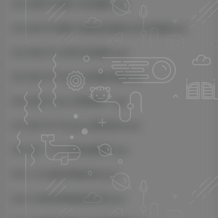
[52]-第五节:巨量千川定向解析.mp4
[53]-第六节:巨量千川基础定向操作以及计划搭建,mp4
[54]-第七节:千川莱卡定向操作,mp4
[55]-第八节:千川达人定向操作逻辑,mp4
[56]-第九节:dmp人群包解析 1.mp4
[57]-第十节:千川dmp人群包定向2.mp4
[58]-第十一节:人群包深度解析,mp4
[59]-1.什么是抖店商城专区,mp4
[60]-2.抖店抖音商城运营总览,mp4