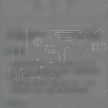
点赞
49
分享
收藏
上一篇
下一篇
独家JD掘金，简单操作易上
二手车商短视频运营抖音必
手，3天变现4000+
修课，二手车行业 从业者新
赛道（14节课）
相关推荐
高端定制雪地代写项目，既可引流又可变现 小白日入5张
小红书新项目，新发掘出来的小众赛道 ，跟着教程走轻松拿
到收益，没有任何门槛，小白随便玩
狂撸S粉转现吊顶天花板，轻轻松松日入1000 ，一单200
全能视频创作人课程，短视频拍摄剪辑运营思维教学
评论
抢沙发