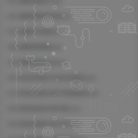
[25]-直播间场景设计,mp4
[26]-直播间搭建背景布置,mp4
[27]-直播间灯光搭建,mp4
[28]-直播间氛围搭建,mp4
[29]-直播间使用的工具.mp4
[30]-商品卖点提炼之FABE卖点提炼法,mp4
[31]-商品卖点提炼之差异化思维提炼法,mp4
[32]-商品卖点提炼之客户痛点,mp4
[33]-商品卖点提炼之客户痒点.mp4