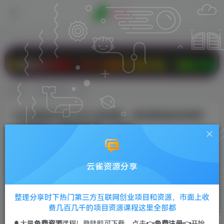
意拼，双人成团PK有大礼，2核2G云服务器低至 6
首页
VIP免费资源
正文
2024新版抖音小店入驻流程：供应链选品发货和
上架选品广场精选联盟（74节）
Sunliag
关注
私信
1年前发布
云雀资源分享
0
186
49
整理分享时下热门第三方互联网创业项目和资源，市面上收
费几百几千的项目资源课程这里全部都
🔔大量
免费资源
课程！登陆即可下载，点击
👉免费注册👈
开始