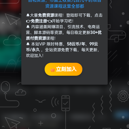
目和资源，市面上收费几百几千的项目
资源课程这里全部都
🔔大量
免费资源
课程！登陆即可下载，点击
👉免费注册👈
开始学习吧！
🔔 内容涵盖网赚项目、引流技术、电商运
营、脚本源码等资源，每日稳定更新
30+优
质付费资源
课程！
🔔 本站VIP 限时特惠，
58云币/年
，
99云
币/永久
，全站资源免费下载，每天更新，
欢迎加入！
立刻加入
润在300以上，一天可以做十几单。项目长期稳定，可以一直做
已售 23
2024最新项目，冷门暴利市场很大，一单利润300+，二十多分钟可操作一单，可批量操作
此内容为付费资源，请付费后查看