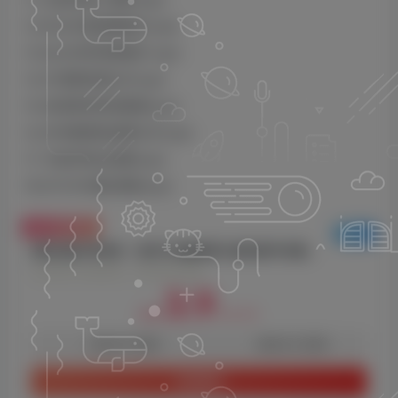
11.04如何导入素材.mp4
12.05认识检查器窗口.mp4
13.06认识时间线窗口 mp4
14.07视频变速认识.mp4
15.08效果及转场面板.mp4
16.09关键锁和遮罩认识.mp4
17.10如何导出视频.mp4
18.01FCPX调色课程.mp4
付费资源
已售 1
相机0起步学拍车：新手从0基础带大家玩转汽车摄影（18节课）
此内容为付费资源，请付费后查看
3.9
9.9
云币
云币
免费
免费
体验会员
超级会员
立即购买