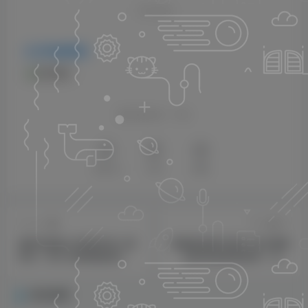
THE END
VIP免费资源
会员免费
喜欢就支持一下吧
点赞
34
分享
收藏
上一篇
下一篇
视频号掘金6.0收割所有人群
教辅短视频训练营-新手赛季
玩法！纯小白复制黏贴即
如何快速拿到结果（15节
可，快速起号开分成，日入
课）
1000+
相关推荐