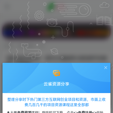
意拼，双人成团PK有大礼，2核2G云服务器低至 6
首页
VIP免费资源
正文
相机0起步学拍车：新手从0基础带大家玩转汽车摄
影（18节课）
Sunliag
关注
私信
1年前发布
云雀资源分享
0
148
34
整理分享时下热门第三方互联网创业项目和资源，市面上收
费几百几千的项目资源课程这里全部都
🔔大量
免费资源
课程！登陆即可下载，点击
👉免费注册👈
开始