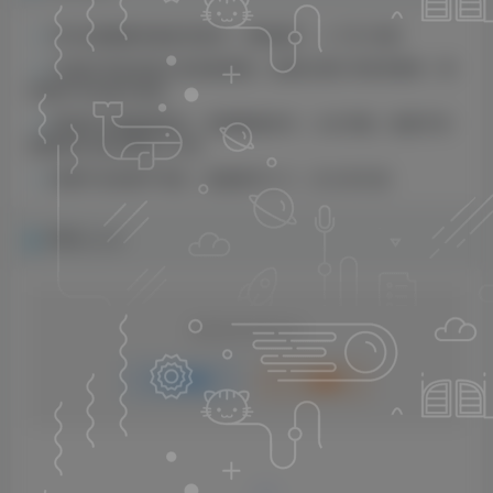
8月抖音最新快速起号技术，简单操作，3-7天1W粉
从0到1学会抖音小店系统课程，全程从0到1手把手教学，帮
你避开90%新手误区
原材料代笔蓝海项目，实例教程详尽，小白可做，信息不对
称新项目0成本费日入500
闲鱼平台轻资产项目，适宜新手入门，日入好几张
评论
抢沙发
请登录后发表评论
登录
注册