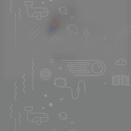
暂无评论内容