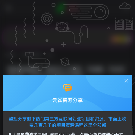
【腾讯云】百款折扣商
首页
VIP免费资源
正文
原创影视解说，轻松日入3位数，可挂载，可过伙
伴计划，多平台分发轻松过原创
Sunliag
关注
私信
1年前发布
云雀资源分享
0
125
25
整理分享时下热门第三方互联网创业项目和资源，市面上收
费几百几千的项目资源课程这里全部都
🔔大量
免费资源
课程！登陆即可下载，点击
👉免费注册👈
开始