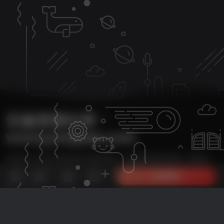
云雀资源分享・
www.yunquee.com
本站致力于分享优质实用的互联网资源，内容包括有网站搭建、建站源
25
码、美化教程、SEO优化、免费工具、传奇脚本、素材资源、传奇架设、
立即购买
技术教程等，应有尽有！
本次数据库查询：38次 页面加载耗时4.534 秒