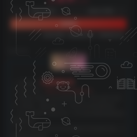
9.9
云币
云币
免费
免费
体验会员
超级会员
立即购买
您当前未登录！建议登陆后购买，可保存购买订单
©
版权声明
文章版权声
明
云雀资源分享
1、本网站名称：
2、本站永久网址：
https://www.yunquee.com
3、本网站的文章部分内容可能来源于网络，仅供大家学习与参
考，如有侵权，请联系站长QQ：2820725552进行删除处理。
4、本站一切资源不代表本站立场，并不代表本站赞同其观点和对
其真实性负责。
5、本站一律禁止以任何方式发布或转载任何违法的相关信息，访
客发现请向站长举报