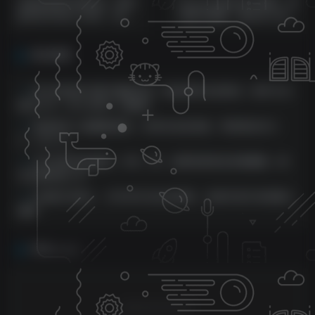
头条纪实类文章玩法，轻松
Keynote演示设计指南，实
起号3天内日入500+，独特
战技巧案例，做出令人耳目
操作揭秘
一新的演示作品（74节）
相关推荐
反方向的蛙3.0图文最新玩法，隐身各种主流项目，新手小白
轻松上手，日入2000+【揭秘】
淘宝网无人直播新蓝海，24钟头自动系统，零经验当日入
门，日入1k
小红书起号全能课，从写、拍、运营到变现全流程覆盖，新
手也能快速上手
QQ群无尽邀人，日引500 自主创业粉，迅速引流方法创建公
域群
评论
抢沙发
请登录后发表评论