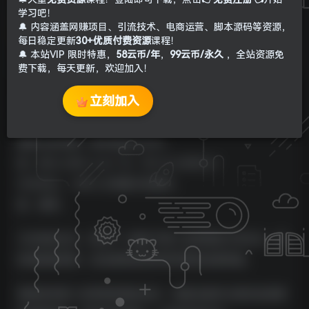
学习吧！
🔔 内容涵盖网赚项目、引流技术、电商运营、脚本源码等资源，
每日稳定更新
30+优质付费资源
课程！
🔔 本站VIP 限时特惠，
58云币/年
，
99云币/永久
，全站资源免
费下载，每天更新，欢迎加入！
立刻加入
序言
真传一句话，假传读万卷书。
最核心的关键，或许就是几行字。
但，有几人深入人心？又，可入几人的内心？
万丈红尘，人和人之间最大的差距。
是，通窍。
几年前的五月，我写了一篇关于第二名哥哥的万字长文，讲
的是强者思维，这也是我觉得非常珍贵的宝贵财富。
里面很多第二名哥哥给我的启示，但是也是所以我对这些事