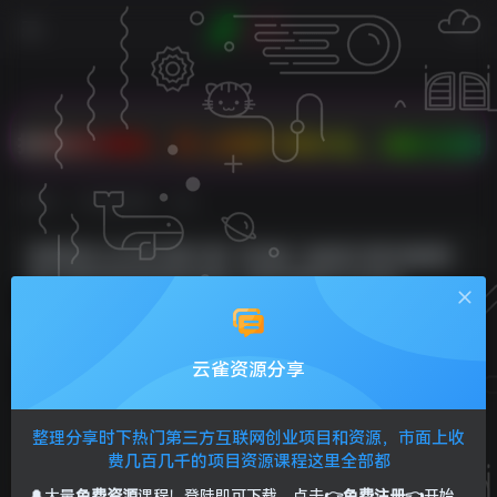
拼，双人成团PK有大礼，2核2G云服务器低至 6
首页
VIP免费资源
正文
某微信公众号付费文章《任督二脉泼天荣华富贵|
最主要的根基便是作壁上观的通窍|万字符》
Sunliag
关注
私信
1年前发布
云雀资源分享
0
88
49
整理分享时下热门第三方互联网创业项目和资源，市面上收
费几百几千的项目资源课程这里全部都
🔔大量
免费资源
课程！登陆即可下载，点击
👉免费注册👈
开始