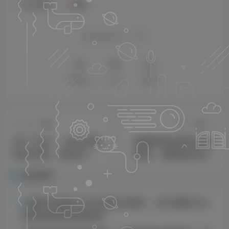
会员免费
剪辑
喜欢就支持一下吧
点赞
20
分享
收藏
上一篇
下一篇
日入1500 ，2023全新
直播带货运营玩法实
粉丝方案，防封号游
操课，顾客细分经营
戏玩法（附828G美女
玩法，打穿高客单品
相关推荐
素材 9G大量创意文
类
案）
最新抖音暴力行为创意文案号，五天增粉10w
，喂食级拆卸课堂教学