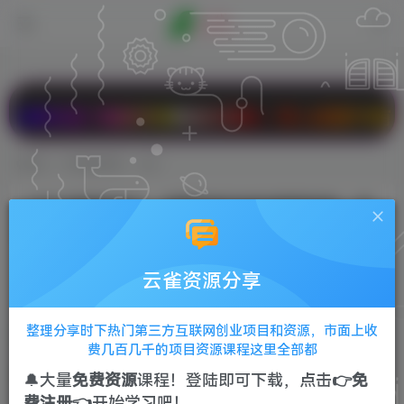
云】百款折扣商品任意拼，双人成团PK有大礼，2核2
首页
VIP免费资源
正文
公域-股票操盘手，流量就是买卖的重要前提，做
好总流量订单源源不绝
Sunliag
关注
私信
云雀资源分享
1年前发布
0
153
20
整理分享时下热门第三方互联网创业项目和资源，市面上收
费几百几千的项目资源课程这里全部都
教学内容：
🔔大量
免费资源
课程！登陆即可下载，点击
👉免
费注册👈
开始学习吧！