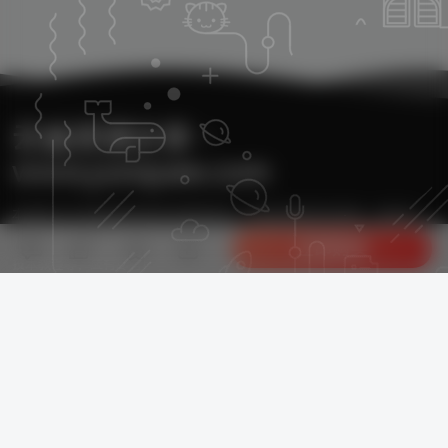
云雀资源分享・
www.yunquee.com
本站致力于分享优质实用的互联网资源，内容包括有网站搭建、建站源
20
码、美化教程、SEO优化、免费工具、传奇脚本、素材资源、传奇架设、
立即购买
技术教程等，应有尽有！
本次数据库查询：36次 页面加载耗时19.259 秒
友情链接：
Monetizer
自助友链申请+
Copyright © 2024 - 2025
云雀资源 yunquee.com
All Rights Reserved.
黑ICP
备2024033205号-1
・
黑公网安备23060002000223号