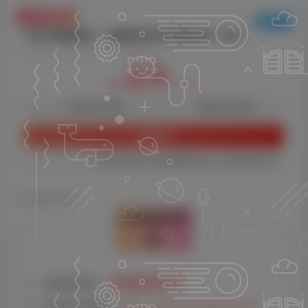
付费资源
已售 10
公域-股票操盘手，流量就是买卖的重要前提，做好总流量订单源源不绝
此内容为付费资源，请付费后查看
3.9
9.9
云币
云币
免费
免费
体验会员
超级会员
立即购买
您当前未登录！建议登陆后购买，可保存购买订单
©
版权声明
文章版权声
明
云雀资源分享
1、本网站名称：
2、本站永久网址：
https://www.yunquee.com