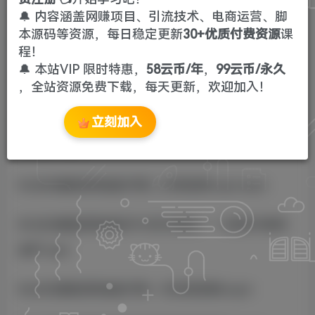
01.公域股票操盘手第一天：高层合理布
🔔 内容涵盖网赚项目、引流技术、电商运营、脚
本源码等资源，每日稳定更新
30+优质付费资源
课
局.mp4.mp4
程！
🔔 本站VIP 限时特惠，
58云币/年
，
99云币/永久
02.总流量股票操盘手第一次答疑课.mp4.mp4
，全站资源免费下载，每天更新，欢迎加入！
03.公域股票操盘手第三天——造船业出
立刻加入
航.mp4.mp4
04.总流量股票操盘手第二次答疑课.mp4.mp4
05.总流量股票操盘手计划方案班——创意文案挖
金铲.mp4
06.总流量股票操盘手第一次实操演练.mp4