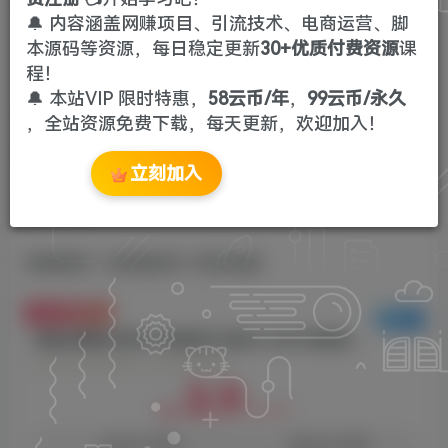
些无效，有些不能用
🔔 内容涵盖网赚项目、引流技术、电商运营、脚
本源码等资源，每日稳定更新
30+优质付费资源
课
今日再次公布一下精确实际操作新项目的方法，
程！
🔔 本站VIP 限时特惠，
58云币/年
，
99云币/永久
这也是一个创维新项目，并没有成本费，新手上手
，全站资源免费下载，每天更新，欢迎加入！
快，利润高！
立刻加入
具体内容：
项目简介–怎样挑书–开实体店
付费资源
已售 3
新版本揭密代找电子书新项目 适合白 无本万利起利 月入万
此内容为付费资源，请付费后查看
3.9
9.9
云币
云币
免费
免费
体验会员
超级会员