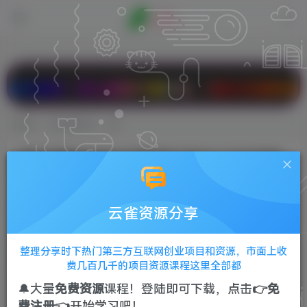
拼，双人成团PK有大礼，2核2G云服务器低至 6
首页
VIP免费资源
正文
新版本揭密代找电子书新项目 适合白 无本万利起
利 月入万
Sunliag
关注
私信
云雀资源分享
1年前发布
0
227
38
整理分享时下热门第三方互联网创业项目和资源，市面上收
费几百几千的项目资源课程这里全部都
这样的项目很早就有，网上也有一些叙述，不过有
🔔大量
免费资源
课程！登陆即可下载，点击
👉免
费注册👈
开始学习吧！