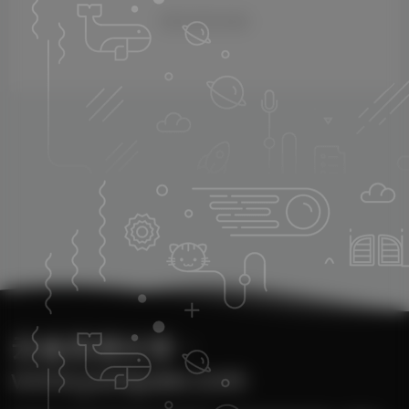
暂无评论内容
云雀资源分享・
www.yunquee.com