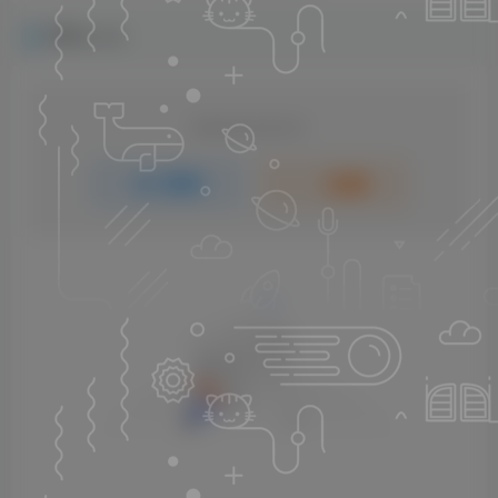
评论
抢沙发
请登录后发表评论
登录
注册