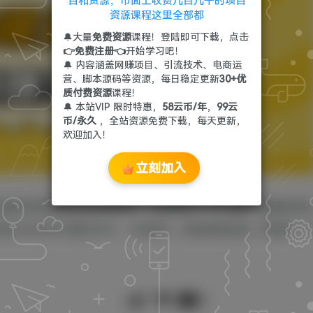
目和资源，市面上收费几百几千的项目
资源课程这里全部都
🔔大量
免费资源
课程！登陆即可下载，点击
👉免费注册👈
开始学习吧！
🔔 内容涵盖网赚项目、引流技术、电商运
营、脚本源码等资源，每日稳定更新
30+优
质付费资源
课程！
🔔 本站VIP 限时特惠，
58云币/年
，
99云
币/永久
，全站资源免费下载，每天更新，
欢迎加入！
立刻加入
播伴侣和听书app自动跳转，小说集挑人气小说播，直播房间
除此之外也可以通过抖币、小说推文、招徒增加收益。很容易。