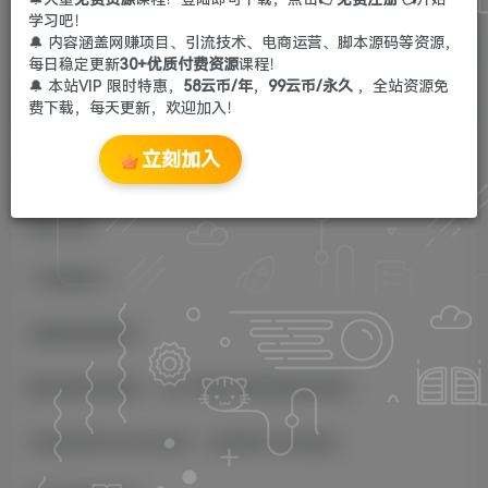
学习吧！
🔔 内容涵盖网赚项目、引流技术、电商运营、脚本源码等资源，
每日稳定更新
30+优质付费资源
课程！
🔔 本站VIP 限时特惠，
58云币/年
，
99云币/永久
，全站资源免
费下载，每天更新，欢迎加入！
立刻加入
设置
醒目头像
个签留钩子
设置安装好脚本
脚本具有时效性，APP不要升级用固定的版本
本项目仅作学习与分享，切勿用于非法途径