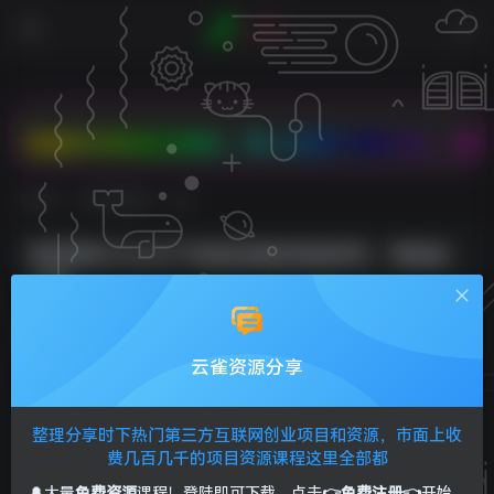
款折扣商品任意拼，双人成团PK有大礼，2核2G云服
首页
VIP免费资源
正文
更新最快ChatGPT家庭保姆级课堂教学，零基础
上道
Sunliag
关注
私信
1年前发布
云雀资源分享
0
240
37
整理分享时下热门第三方互联网创业项目和资源，市面上收
费几百几千的项目资源课程这里全部都
🔔大量
免费资源
课程！登陆即可下载，点击
👉免费注册👈
开始