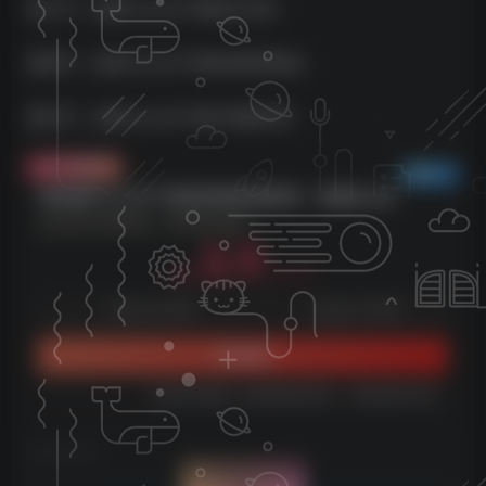
第三节、运用ChatGPT做知乎引流
第四节、运用ChatGPT做B站获得收益
第五节、运用ChatGPT做中视频伙伴
付费资源
已售 10
更新最快ChatGPT家庭保姆级课堂教学，零基础上道
此内容为付费资源，请付费后查看
3.9
9.9
云币
云币
免费
免费
体验会员
超级会员
立即购买
您当前未登录！建议登陆后购买，可保存购买订单
©
版权声明
文章版权声