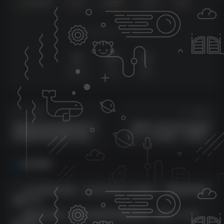
会员免费
引流
零基础
知乎
B站
喜欢就支持一下吧
点赞
37
分享
收藏
上一篇
下一篇
持续稳定新项目嘻哈音乐号
视频号-知识IP起号直通车
总流量好做变现模式多强烈
（0-1）平台差异一次讲透入
推荐！！
局分析打法指南（实战
相关推荐
AIGC商业实战课，让AI成为你的人生合伙人，做跨越周期的
超级个体
靠谱手机项目，附带丰富多样的管道收益，每日几个小时，