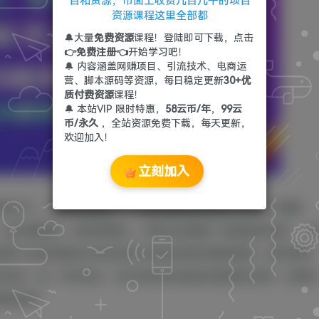
目和资源，市面上收费几百几千的项目
资源课程这里全部都
🔔大量
免费资源
课程！登陆即可下载，点击
👉免费注册👈
开始学习吧！
🔔 内容涵盖网赚项目、引流技术、电商运
营、脚本源码等资源，每日稳定更新
30+优
质付费资源
课程！
🔔 本站VIP 限时特惠，
58云币/年
，
99云
币/永久
，全站资源免费下载，每天更新，
欢迎加入！
立刻加入
现500＋，小程序掘金》。小程序掘金适合新手小白，门槛极
，成交链路短，变现周期快，只要点击观看广告就能有收益，一
讲解了如何搭建自己的后端平台和如何制作爆款视频，如何变现
玩法，如：BMI玩法，生日花语玩法和姓氏起源玩法等，后期也
拿到结果！