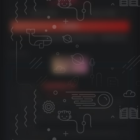
9.9
云币
云币
免费
免费
体验会员
超级会员
立即购买
您当前未登录！建议登陆后购买，可保存购买订单
©
版权声明
文章版权声
明
云雀资源分享
1、本网站名称：
2、本站永久网址：
https://www.yunquee.com
3、本网站的文章部分内容可能来源于网络，仅供大家学习与参
考，如有侵权，请联系站长QQ：2820725552进行删除处理。
4、本站一切资源不代表本站立场，并不代表本站赞同其观点和对
其真实性负责。
5、本站一律禁止以任何方式发布或转载任何违法的相关信息，访