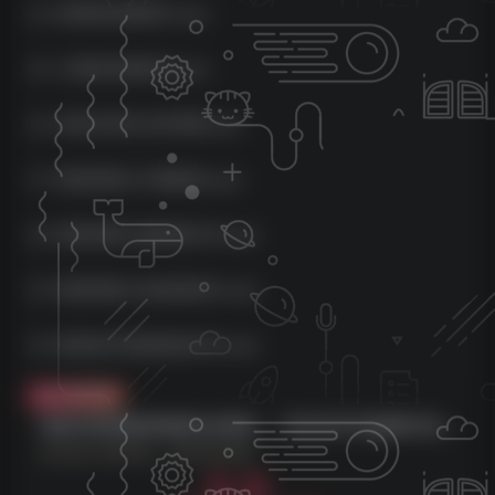
24-单联屏封面制作.mp4
25-三联屏封面制作.mp4
26-变现任务的分类讲解.mp4
27-短剧剪辑之文案配音.mp4
28-短剧剪辑之配画面水印.mp4
29-短剧剪辑之加结尾音乐.mp4
30-短剧如何选剧垂直定位.mp4
付费资源
短剧另类新赛道剪辑解说实操班：一部手机学习短剧账号运营（29节 价值500）
此内容为付费资源，请付费后查看
3.9