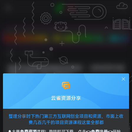
商品任意拼，双人成团PK有大礼，2核2G云服务器低
首页
VIP免费资源
正文
短剧另类新赛道剪辑解说实操班：一部手机学习短
剧账号运营（29节 价值500）
Sunliag
关注
私信
1年前发布
云雀资源分享
0
217
25
整理分享时下热门第三方互联网创业项目和资源，市面上收
费几百几千的项目资源课程这里全部都
🔔大量
免费资源
课程！登陆即可下载，点击
👉免费注册👈
开始