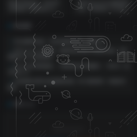
AI新时代商业课：行业分析
国外VisionsTube搬砖挂机
+效率提升+商业机会+认知
项目，号称单号一天15美金
升维（40节课+附件）
【详细玩法教程】
相关推荐
亚马逊爆单机器，打造巨额盈利链接，粗暴好用
扣子Coze入门系统课：涵盖界面功能及AI智能体创建，带你
掌握扣子Coze相关要点
冷门小众长期性跑道，一条条原创设计撸盈利，一单29.9，新
手快速上手
手持绘画过程作品完整案例实操，热门涨粉教学，快速起号
涨粉
评论
抢沙发
请登录后发表评论