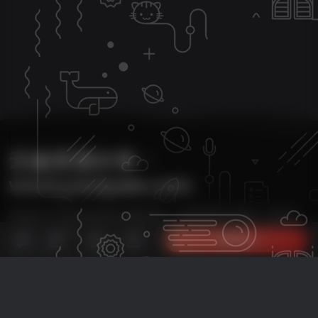
云雀资源分享・
www.yunquee.com
本站致力于分享优质实用的互联网资源，内容包括有网站搭建、建站源
25
码、美化教程、SEO优化、免费工具、传奇脚本、素材资源、传奇架设、
立即购买
技术教程等，应有尽有！
本次数据库查询：38次 页面加载耗时2.856 秒