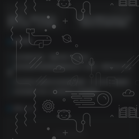
上一篇
下一篇
蓝海项目，视频号新玩法，
闲鱼怎么做到日引流200+创
每天15分钟，小白也能日入
业粉全行业付费980拆解一
1000+
看就会
相关推荐
公众号软件项目，单篇文章广告20000+
用AI做视频号旅游赛道最值得去的十大景点，条条作品10w点
赞
2024利用小说素材AI生成纯原创视频，日入3000+ 实操教学
日引创业粉 100+ b 站全套打法【实操视频】
评论
抢沙发
请登录后发表评论