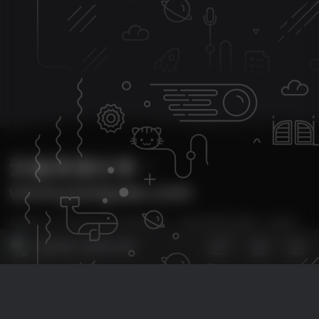
云雀资源分享・
www.yunquee.com
本站致力于分享优质实用的互联网资源，内容包括有网站搭建、建站源
35
码、美化教程、SEO优化、免费工具、传奇脚本、素材资源、传奇架设、
欢迎您留下宝贵的见解！
技术教程等，应有尽有！
本次数据库查询：39次 页面加载耗时7.850 秒