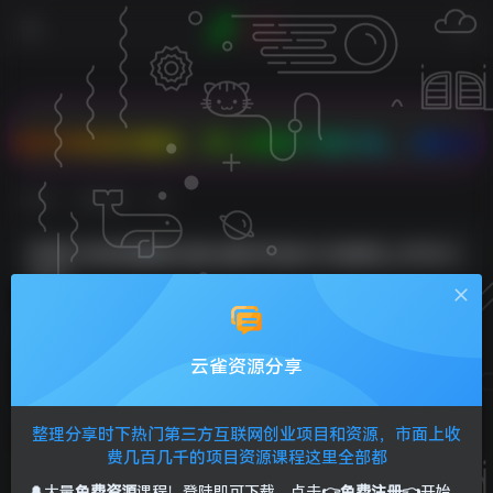
扣商品任意拼，双人成团PK有大礼，2核2G云服务器
首页
免费资源
正文
价值1280的最新头条ai指令玩法小白轻松上手日入
300+
Sunliag
关注
私信
2年前发布
云雀资源分享
0
238
35
价值1280的最新头条ai指令玩法小白轻松上手日入300+
整理分享时下热门第三方互联网创业项目和资源，市面上收
费几百几千的项目资源课程这里全部都
🔔大量
免费资源
课程！登陆即可下载，点击
👉免费注册👈
开始