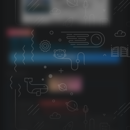
免费资源
资源下载地址：
价值1280的最新头条ai指令玩法小白轻松上手日入300+
登录查看
©
版权声明
文章版权声
明
云雀资源分享
1、本网站名称：
2、本站永久网址：
https://www.yunquee.com
3、本网站的文章部分内容可能来源于网络，仅供大家学习与参
考，如有侵权，请联系站长QQ：2820725552进行删除处理。