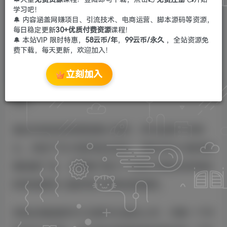
学习吧！
🔔 内容涵盖网赚项目、引流技术、电商运营、脚本源码等资源，
每日稳定更新
30+优质付费资源
课程！
🔔 本站VIP 限时特惠，
58云币/年
，
99云币/永久
，全站资源免
费下载，每天更新，欢迎加入！
立刻加入
简介：
通过抖音发短视频挂载小程序，来引起用户好奇
心，点击下方小程序进去测试，商家会在小程序里
面放置广告，只要用户看了广告我们呢就会有相应
的收益看的人越多我们收益也就越高。
0粉丝0基础新手小白都可以轻松上手，只要一个手