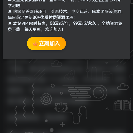
学习吧！
🔔 内容涵盖网赚项目、引流技术、电商运营、脚本源码等资源，
每日稳定更新
30+优质付费资源
课程！
🔔 本站VIP 限时特惠，
58云币/年
，
99云币/永久
，全站资源免
费下载，每天更新，欢迎加入！
立刻加入
国学项目，看相测算，一定是你一个永远去做的一
个事业，因为国学传承相当久远，而且这个大概率
的影响到我们每一个人的生活，宁可信其有，不可
信其无，不但大老板做做某事会找人帮他们测算，
我们普通人在生活方面也可能遇到。
比如测算桃花，事业等等