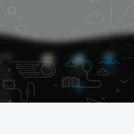
户服务
务中心
每日新闻
美化教程
社区论坛
证服务
+
广中心
雀微语
链申请
精品文章等您来关注
自助友链申请+