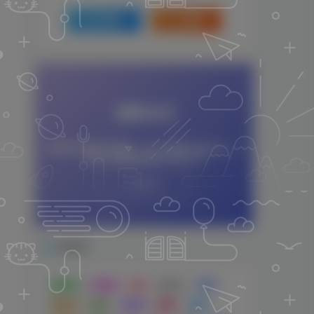
登录
注册
【腾讯云】
百款折扣商品任意拼，双人成团PK有大礼，2
核2G云服务器低至 68元/年
立即进入
标签云
黑科技
零基础
闲鱼
野路子
跨境
视频号
蓝海
自媒体
脚本
社群