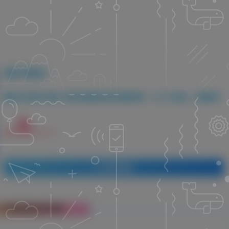
资源下载地址：
靠磁力巨星的 (游戏) 黑科技直播变现和视频变现， 日入1000加，无脑操作
0
9.9
云币
云币
登录查看
文章版权声明