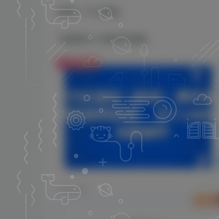
安装一个小游戏。
10块到几十块钱不等吧。
免费资源
©
版权声明