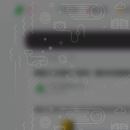
VIP会员
网址导航
BL
首页
免费资源
正文
靠磁力巨星的 (游戏) 黑科技直播
Sunliag
2年前发布
靠磁力巨星的 (游戏) 黑科技直播变现和视频变