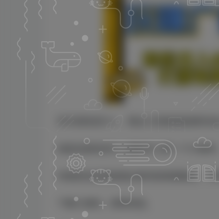
快手游戏发行人，想必大多数朋友都听说
就是说游戏发行人是快手上面一个小程序
传统的玩法就是通过做内容视频输出，引
下载小游戏，获取收益。