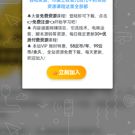
目和资源，市面上收费几百几千的项目
资源课程这里全部都
🔔大量
免费资源
课程！登陆即可下载，点击
👉免费注册👈
开始学习吧！
🔔 内容涵盖网赚项目、引流技术、电商运
营、脚本源码等资源，每日稳定更新
30+优
质付费资源
课程！
🔔 本站VIP 限时特惠，
58云币/年
，
99云
币/永久
，全站资源免费下载，每天更新，
欢迎加入！
立刻加入
的账号非常少，而且这类型的账号基本是做一个成一个，内
用没有任何操作难度，十分钟出一个作品，纯信息差玩法，
收益。
下面链接里面了，有兴趣的朋友自行领取学习。