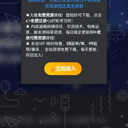
目和资源，市面上收费几百几千的项目
资源课程这里全部都
🔔大量
免费资源
课程！登陆即可下载，点击
👉免费注册👈
开始学习吧！
🔔 内容涵盖网赚项目、引流技术、电商运
营、脚本源码等资源，每日稳定更新
30+优
质付费资源
课程！
🔔 本站VIP 限时特惠，
58云币/年
，
99云
币/永久
，全站资源免费下载，每天更新，
欢迎加入！
立刻加入
活来了接任务，扫街变现，小白也能日入300+