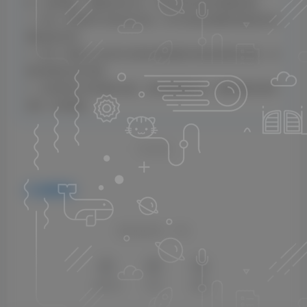
考，如有侵权，请联系站长QQ：2820725552进行删除处理。
4、本站一切资源不代表本站立场，并不代表本站赞同其观点和对
其真实性负责。
5、本站一律禁止以任何方式发布或转载任何违法的相关信息，访
客发现请向站长举报
6、本站资源大多存储在云盘，如发现链接失效，请联系我们我们
会第一时间更新。
THE END
免费资源
喜欢就支持一下吧
点赞
28
分享
收藏