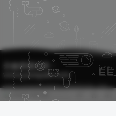
云雀资源分享・
www.yunquee.com
本站致力于分享优质实用的互联网资源，内容包括有网站搭建、建站源
28
码、美化教程、SEO优化、免费工具、传奇脚本、素材资源、传奇架设、
欢迎您留下宝贵的见解！
技术教程等，应有尽有！
本次数据库查询：38次 页面加载耗时0.844 秒