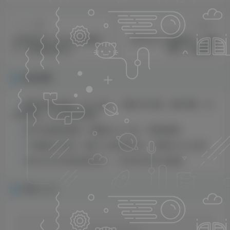
上一篇
下一篇
安卓单机日入100+可批量操
快手半无人直播项目，双重
作（全网独家玩法）
变现，无脑操作
相关推荐
兼职卖虚拟资源、日入200+，不嫌少的可做，操作简单、实
战性很强，小白很容易操作
全平台阅读秒到账，纯撸日几十上百，可矩阵操作
广告掘金2.0玩法，操作十分钟单机30+，矩阵日入无上限!
2024小红书引流另类玩法，一天引流1000+创业粉
评论
抢沙发