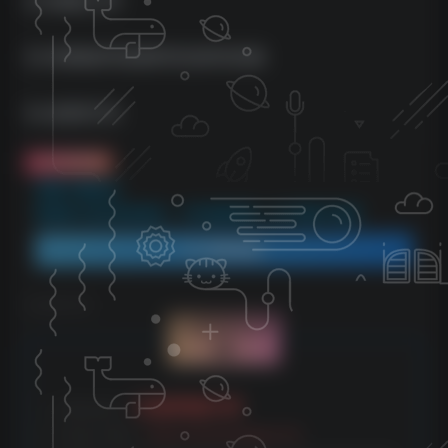
02.准备工作
03.保姆级作品制作及发布实操
04.变现方式
免费资源
资源下载地址：
情感粉引流变现实操课，不用拍摄视频，也不需要开直播
登录查看
©
版权声明
文章版权声
明
云雀资源分享
1、本网站名称：
2、本站永久网址：
https://www.yunquee.com