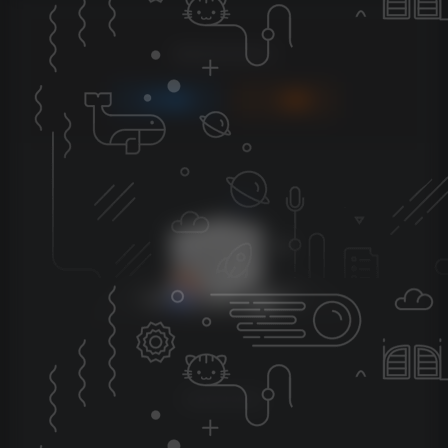
请登录后发表评论
登录
注册
暂无评论内容