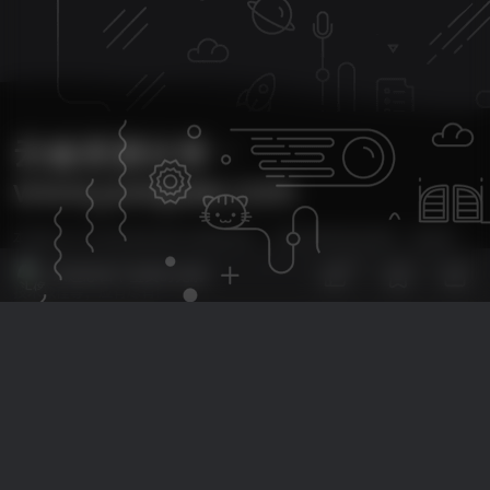
云雀资源分享・
www.yunquee.com
本站致力于分享优质实用的互联网资源，内容包括有网站搭建、建站源
29
码、美化教程、SEO优化、免费工具、传奇脚本、素材资源、传奇架设、
欢迎您留下宝贵的见解！
技术教程等，应有尽有！
本次数据库查询：38次 页面加载耗时1.471 秒
友情链接：
Monetizer
自助友链申请+
Copyright © 2024 - 2025
云雀资源 yunquee.com
All Rights Reserved.
黑ICP
备2024033205号-1
・
黑公网安备23060002000223号