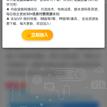
学习吧！
🔔 内容涵盖网赚项目、引流技术、电商运营、脚本源码等资源，
每日稳定更新
30+优质付费资源
课程！
🔔 本站VIP 限时特惠，
58云币/年
，
99云币/永久
，全站资源免
费下载，每天更新，欢迎加入！
立刻加入
首先微信公众号上电影迷是有很多，也有很多人再
做这个电影解说赛道，但我们剑走偏锋，利用公众
号流量发布一些国外的擦边或者大尺度的电影来吸
引观众通过多种方式来变现收益
免费资源
资源下载地址：
最新公众号利用国外擦边电影收费掘金多种变现方式日入500+
登录查看