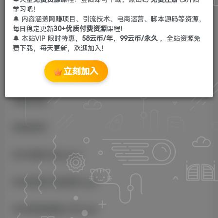
学习吧！
🔔 内容涵盖网赚项目、引流技术、电商运营、脚本源码等资源，
每日稳定更新
30+优质付费资源
课程！
🔔 本站VIP 限时特惠，
58云币/年
，
99云币/永久
，全站资源免
费下载，每天更新，欢迎加入！
立刻加入
课程内容：
项目资料
001项目介绍.mp4
002项目引流效果.mp4
003项目准备工作.mp4