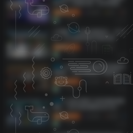
选打法｜AI深度文案｜花字封面剪辑
｜ 精选与独家签约日入1000+
付费资源
3.9
会员免费
抖音
剪辑
云币
25天前
17
7月最新
抖音
Ai美女涨粉技术，3天万
粉，小白也能快速起号涨粉变现
付费资源
3.9
会员免费
抖音
云币
25天前
48
抖音
12W粉丝博主的健身类科普短视
频教程，手把手教普通人把健身科普
流量稳定转化为长期收益
付费资源
3.9
会员免费
短视频
抖音
云币
25天前
34
抖音
10w博主利群之马的科普短视频
解说，手把手教你解锁伙伴计划+精
选独家收益，从素材到成片全流程
付费资源
3.9
会员免费
短视频
抖音
云币
25天前
49