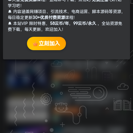
佣金，长期稳定变现
学习吧！
付费资源
3.9
会员免费
短视频
抖音
云币
🔔 内容涵盖网赚项目、引流技术、电商运营、脚本源码等资源，
25天前
27
每日稳定更新
30+优质付费资源
课程！
🔔 本站VIP 限时特惠，
58云币/年
，
99云币/永久
，全站资源免
抖音
爆款口播IP打造智能体2.0｜从0
费下载，每天更新，欢迎加入！
到1一站式制作爆款口播短视频
付费资源
3.9
会员免费
短视频
抖音
云币
立刻加入
25天前
35
抖音
爆款口播IP智能体2.0教程，软件
安装+声音克隆+数字人视频生成全套
实操教学
付费资源
3.9
会员免费
短视频
抖音
云币
25天前
18
抖音
162W粉丝博主同款思维游戏短
视频教学，新手也能快速起号，撸创
作者伙伴计划+独家精选收益
付费资源
3.9
会员免费
短视频
抖音
云币
25天前
29
抖音
动漫混剪解说变现课：双增量精